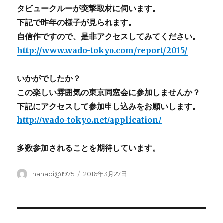
タビュークルーが突撃取材に伺います。
下記で昨年の様子が見られます。
自信作ですので、是非アクセスしてみてください。
http://www.wado-tokyo.com/report/2015/
いかがでしたか？
この楽しい雰囲気の東京同窓会に参加しませんか？
下記にアクセスして参加申し込みをお願いします。
http://wado-tokyo.net/application/
多数参加されることを期待しています。
投
投
hanabi@1975
2016年3月27日
稿
稿
者
日: