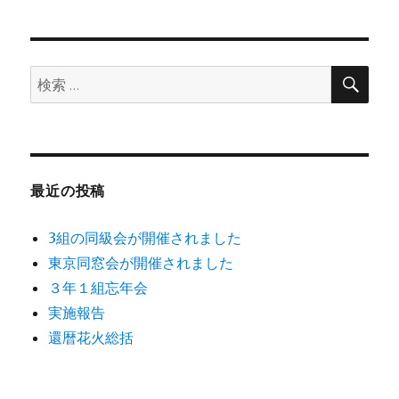
シ
稿:
ョ
検
検
索
ン
索:
最近の投稿
3組の同級会が開催されました
東京同窓会が開催されました
３年１組忘年会
実施報告
還暦花火総括