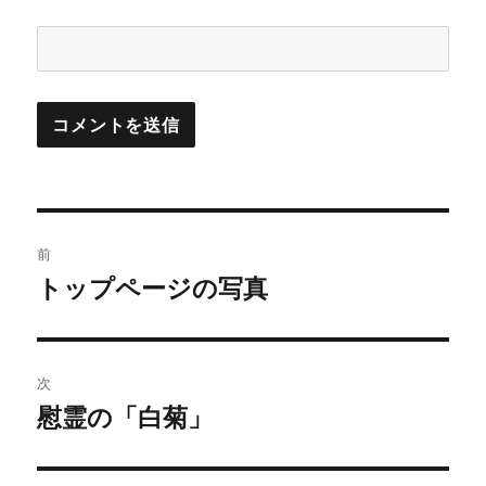
投
前
稿
トップページの写真
前
の
ナ
投
ビ
稿:
次
ゲ
慰霊の「白菊」
次
の
ー
投