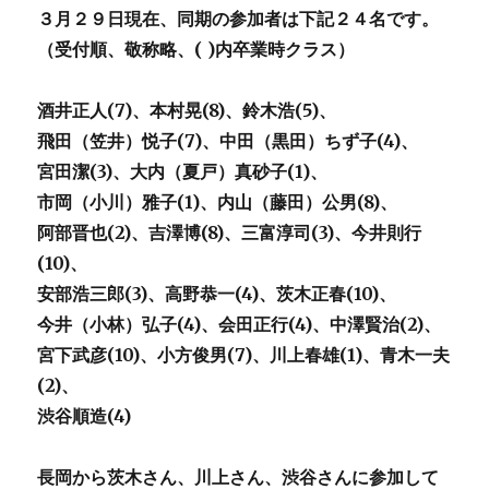
３月２９日現在、同期の参加者は下記２４名です。
（受付順、敬称略、( )内卒業時クラス）
酒井正人(7)、本村晃(8)、鈴木浩(5)、
飛田（笠井）悦子(7)、
中田（黒田）ちず子(4)、
宮田潔(3)、大内（夏戸）真砂子(1)、
市岡（小川）雅子(1)、内山（藤田）公男(8)、
阿部晋也(2)、
吉澤博(8)、三富淳司(3)、今井則行
(10)、
安部浩三郎(3)、
高野恭一(4)、茨木正春(10)、
今井（小林）弘子(4)、
会田正行(4)、中澤賢治(2)、
宮下武彦(10)、小方俊男(7)、川上春雄(1)、青木一夫
(2)、
渋谷順造(4)
長岡から茨木さん、川上さん、
渋谷さんに
参加して