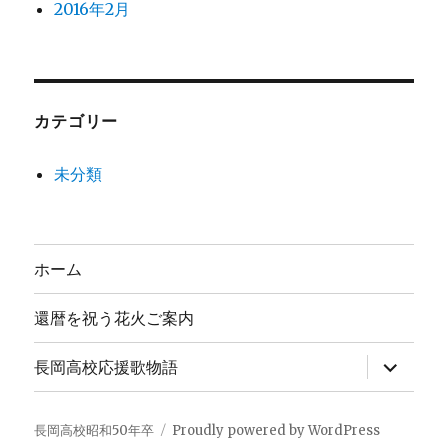
2016年2月
カテゴリー
未分類
ホーム
還暦を祝う花火ご案内
サ
長岡高校応援歌物語
ブ
メ
ニ
ュ
長岡高校昭和50年卒
Proudly powered by WordPress
ー